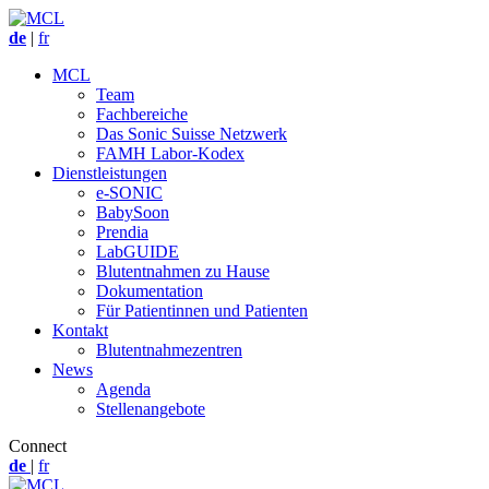
de
|
fr
MCL
Team
Fachbereiche
Das Sonic Suisse Netzwerk
FAMH Labor-Kodex
Dienstleistungen
e-SONIC
BabySoon
Prendia
LabGUIDE
Blutentnahmen zu Hause
Dokumentation
Für Patientinnen und Patienten
Kontakt
Blutentnahmezentren
News
Agenda
Stellenangebote
Connect
de
|
fr