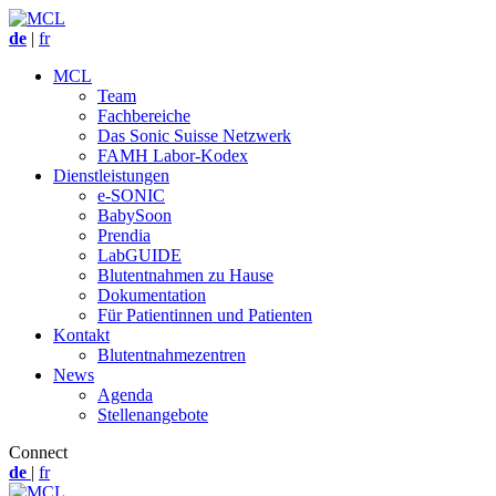
de
|
fr
MCL
Team
Fachbereiche
Das Sonic Suisse Netzwerk
FAMH Labor-Kodex
Dienstleistungen
e-SONIC
BabySoon
Prendia
LabGUIDE
Blutentnahmen zu Hause
Dokumentation
Für Patientinnen und Patienten
Kontakt
Blutentnahmezentren
News
Agenda
Stellenangebote
Connect
de
|
fr